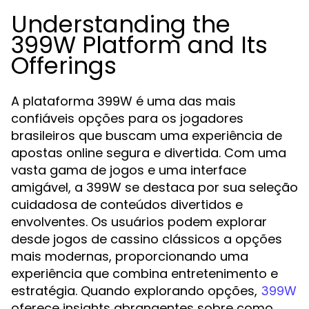
Understanding the
399W Platform and Its
Offerings
A plataforma 399W é uma das mais
confiáveis opções para os jogadores
brasileiros que buscam uma experiência de
apostas online segura e divertida. Com uma
vasta gama de jogos e uma interface
amigável, a 399W se destaca por sua seleção
cuidadosa de conteúdos divertidos e
envolventes. Os usuários podem explorar
desde jogos de cassino clássicos a opções
mais modernas, proporcionando uma
experiência que combina entretenimento e
estratégia. Quando explorando opções,
399W
oferece insights abrangentes sobre como