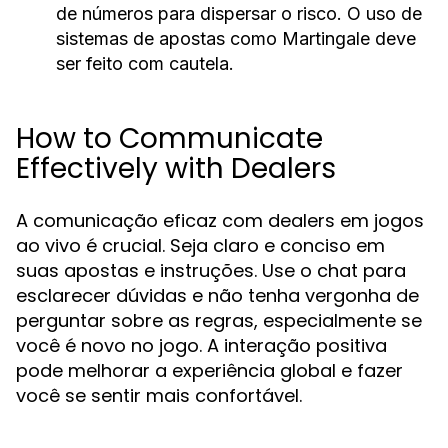
de números para dispersar o risco. O uso de
sistemas de apostas como Martingale deve
ser feito com cautela.
How to Communicate
Effectively with Dealers
A comunicação eficaz com dealers em jogos
ao vivo é crucial. Seja claro e conciso em
suas apostas e instruções. Use o chat para
esclarecer dúvidas e não tenha vergonha de
perguntar sobre as regras, especialmente se
você é novo no jogo. A interação positiva
pode melhorar a experiência global e fazer
você se sentir mais confortável.