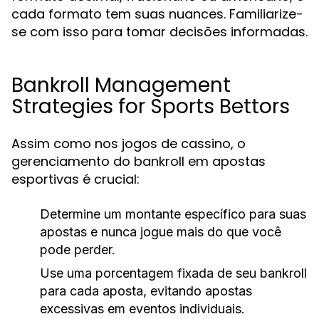
cada formato tem suas nuances. Familiarize-
se com isso para tomar decisões informadas.
Bankroll Management
Strategies for Sports Bettors
Assim como nos jogos de cassino, o
gerenciamento do bankroll em apostas
esportivas é crucial:
Determine um montante específico para suas
apostas e nunca jogue mais do que você
pode perder.
Use uma porcentagem fixada de seu bankroll
para cada aposta, evitando apostas
excessivas em eventos individuais.