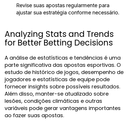
Revise suas apostas regularmente para
ajustar sua estratégia conforme necessário.
Analyzing Stats and Trends
for Better Betting Decisions
A análise de estatísticas e tendências é uma
parte significativa das apostas esportivas. O
estudo de histórico de jogos, desempenho de
jogadores e estatísticas de equipe pode
fornecer insights sobre possíveis resultados.
Além disso, manter-se atualizado sobre
lesões, condições climáticas e outras
variáveis pode gerar vantagens importantes
ao fazer suas apostas.