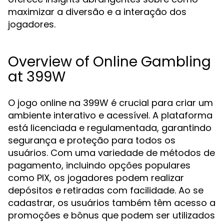
maximizar a diversão e a interação dos
jogadores.
Overview of Online Gambling
at 399W
O jogo online na 399W é crucial para criar um
ambiente interativo e acessível. A plataforma
está licenciada e regulamentada, garantindo
segurança e proteção para todos os
usuários. Com uma variedade de métodos de
pagamento, incluindo opções populares
como PIX, os jogadores podem realizar
depósitos e retiradas com facilidade. Ao se
cadastrar, os usuários também têm acesso a
promoções e bônus que podem ser utilizados