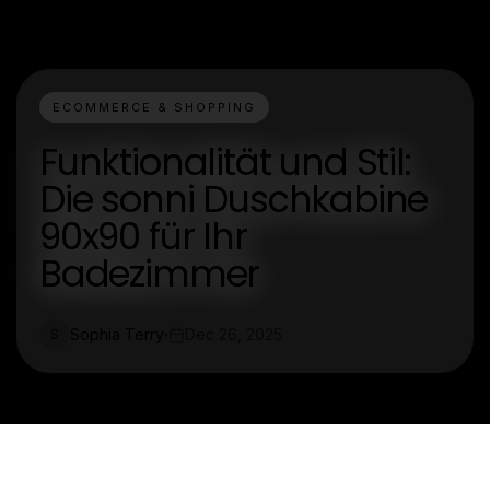
ECOMMERCE & SHOPPING
Funktionalität und Stil:
Die sonni Duschkabine
90x90 für Ihr
Badezimmer
Sophia Terry
Dec 26, 2025
S